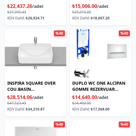
PIPE HOLE
HUNG WC
₺22,437.26
₺15,006.00
/adet
/adet
₺37,395.43
₺25,010.00
KDV Dahil:
₺26,924.71
KDV Dahil:
₺18,007.20
%40
%40
INSPIRA SQUARE OVER
DUPLO WC ONE ALCIPAN
COU.BASIN
GOMME REZERVUAR
TEZGAHU.LAVAB370*500
SETI(REZERVUAR+KUMANDA
₺28,514.06
₺14,640.00
/adet
/adet
PANELI+KESME VALF)
₺47,523.43
₺24,400.00
KDV Dahil:
₺34,216.87
KDV Dahil:
₺17,568.00
%40
%40