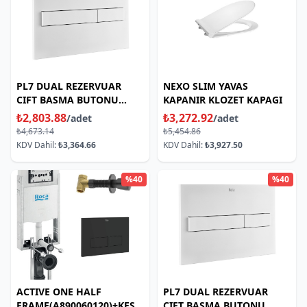
PL7 DUAL REZERVUAR
NEXO SLIM YAVAS
CIFT BASMA BUTONU
KAPANIR KLOZET KAPAGI
MATT BEYAZ
₺2,803.88
₺3,272.92
/adet
/adet
₺4,673.14
₺5,454.86
KDV Dahil:
₺3,364.66
KDV Dahil:
₺3,927.50
%40
%40
ACTIVE ONE HALF
PL7 DUAL REZERVUAR
FRAME(A890060120)+KESME
CIFT BASMA BUTONU