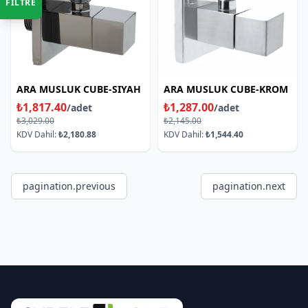
FİLTRE
ARA MUSLUK CUBE-SIYAH
ARA MUSLUK CUBE-KROM
₺1,817.40
₺1,287.00
/adet
/adet
₺3,029.00
₺2,145.00
KDV Dahil:
₺2,180.88
KDV Dahil:
₺1,544.40
pagination.previous
pagination.next