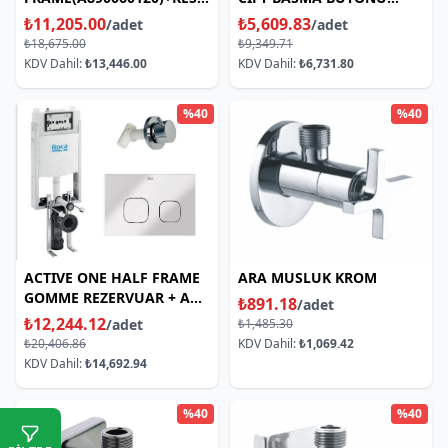
VALFI(A5251685B)+AC4
GLASS BEYAZ
₺11,205.00
₺5,609.83
/adet
/adet
MAT SIYAH(A8901750006)
₺18,675.00
₺9,349.71
KDV Dahil:
₺13,446.00
KDV Dahil:
₺6,731.80
%40
%40
ACTIVE ONE HALF FRAME
ARA MUSLUK KROM
GOMME REZERVUAR + AC3
₺891.18
/adet
KROM + KESME VALFI
₺12,244.12
/adet
₺1,485.30
₺20,406.86
KDV Dahil:
₺1,069.42
KDV Dahil:
₺14,692.94
%40
%40