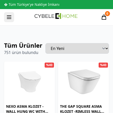
� Tüm Türkiye'ye Nakliye İmkanı
0
Tüm Ürünler
751 ürün bulundu
%40
%40
NEXO ASMA KLOZET -
THE GAP SQUARE ASMA
WALL HUNG WC WITH
KLOZET -RIMLESS WALL