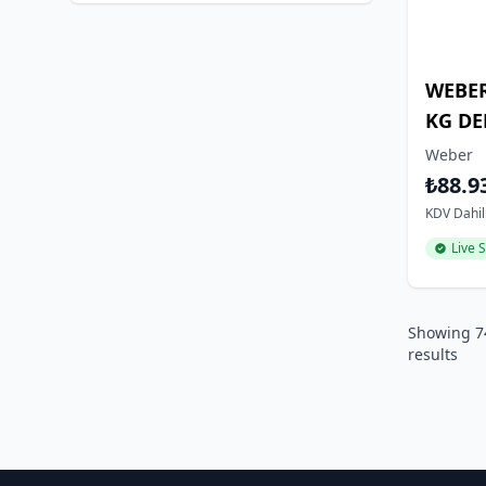
WEBER
KG DE
Weber
₺88.9
KDV Dahil
Live 
Showing
7
results