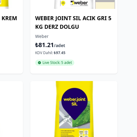
I KREM
WEBER JOINT SIL ACIK GRI 5
KG DERZ DOLGU
Weber
₺81.21
/adet
KDV Dahil:
₺97.45
Live Stock: 5 adet