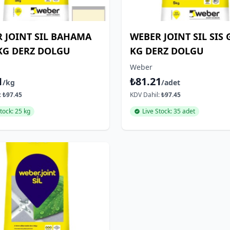
 JOINT SIL BAHAMA
WEBER JOINT SIL SIS 
 KG DERZ DOLGU
KG DERZ DOLGU
Weber
1
₺81.21
/kg
/adet
:
₺97.45
KDV Dahil:
₺97.45
Stock: 25 kg
Live Stock: 35 adet