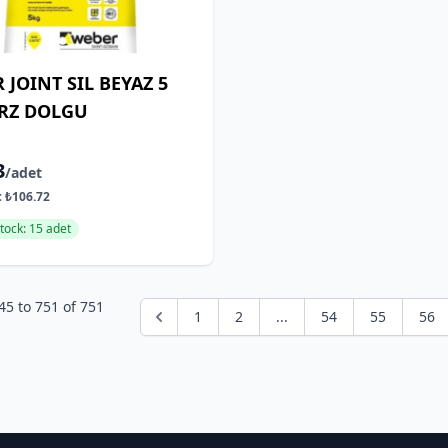
 JOINT SIL BEYAZ 5
RZ DOLGU
3
/adet
:
₺106.72
Stock: 15 adet
45
to
751
of
751
1
2
...
54
55
56