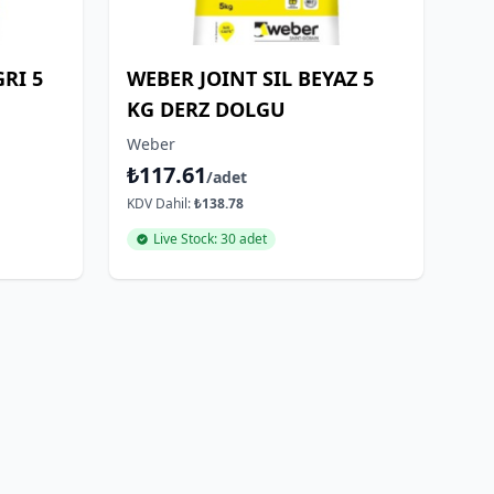
GRI 5
WEBER JOINT SIL BEYAZ 5
KG DERZ DOLGU
Weber
₺117.61
/adet
KDV Dahil:
₺138.78
Live Stock: 30 adet