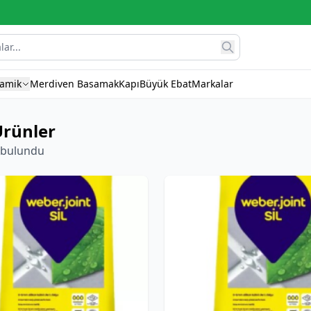
ramik
Merdiven Basamak
Kapı
Büyük Ebat
Markalar
rünler
 bulundu