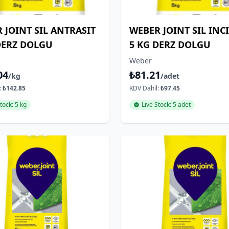
 JOINT SIL ANTRASIT
WEBER JOINT SIL INC
DERZ DOLGU
5 KG DERZ DOLGU
Weber
04
₺81.21
/kg
/adet
:
₺142.85
KDV Dahil:
₺97.45
tock: 5 kg
Live Stock: 5 adet