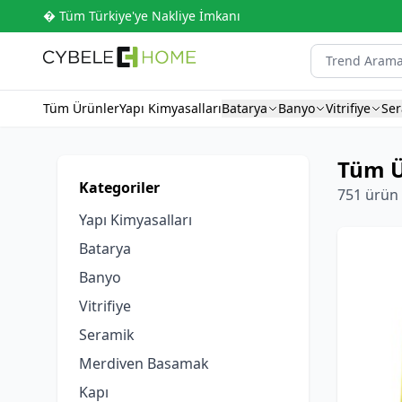
� Tüm Türkiye'ye Nakliye İmkanı
Tüm Ürünler
Yapı Kimyasalları
Batarya
Banyo
Vitrifiye
Se
Tüm Ü
Kategoriler
751 ürün
Yapı Kimyasalları
Batarya
Banyo
Vitrifiye
Seramik
Merdiven Basamak
Kapı