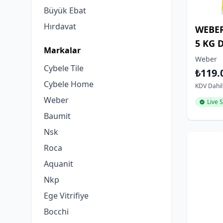
Büyük Ebat
Hırdavat
WEBER
5 KG 
Markalar
Weber
Cybele Tile
₺119.
Cybele Home
KDV Dahil
Weber
Live S
Baumit
Nsk
Roca
Aquanit
Nkp
Ege Vitrifiye
Bocchi