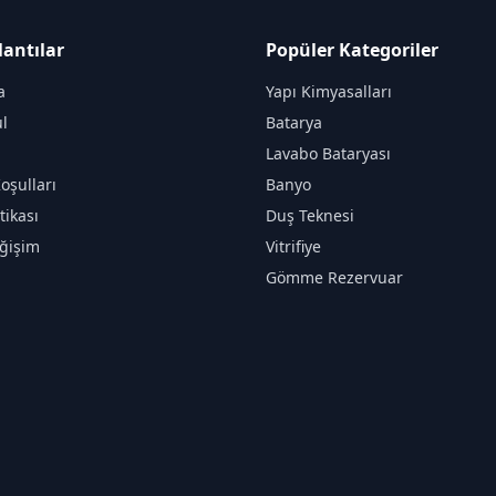
lantılar
Popüler Kategoriler
a
Yapı Kimyasalları
l
Batarya
Lavabo Bataryası
oşulları
Banyo
itikası
Duş Teknesi
ğişim
Vitrifiye
Gömme Rezervuar