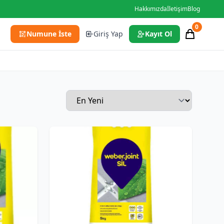
Hakkımızda
İletişim
Blog
0
Numune İste
Giriş Yap
Kayıt Ol