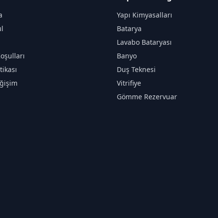
a
Yapı Kimyasalları
l
Batarya
Lavabo Bataryası
oşulları
Banyo
itikası
Duş Teknesi
ğişim
Vitrifiye
Gömme Rezervuar