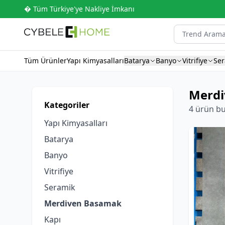
� Tüm Türkiye'ye Nakliye İmkanı
Tüm Ürünler
Yapı Kimyasalları
Batarya
Banyo
Vitrifiye
Se
Merd
Kategoriler
4 ürün b
Yapı Kimyasalları
Batarya
Banyo
Vitrifiye
Seramik
Merdiven Basamak
Kapı