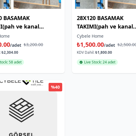
0 BASAMAK
28X120 BASAMAK
I(pah ve kanal
TAKIMI(pah ve kanal
)+RIHT-CEMENTO
dahıl)+RIHT-CEMENT
Home
Cybele Home
 GRI R9
LIGHT GRI
0.00
₺1,500.00
₺3,200.00
₺2,500.0
/adet
/adet
:
₺2,304.00
KDV Dahil:
₺1,800.00
Stock: 58 adet
Live Stock: 24 adet
%40