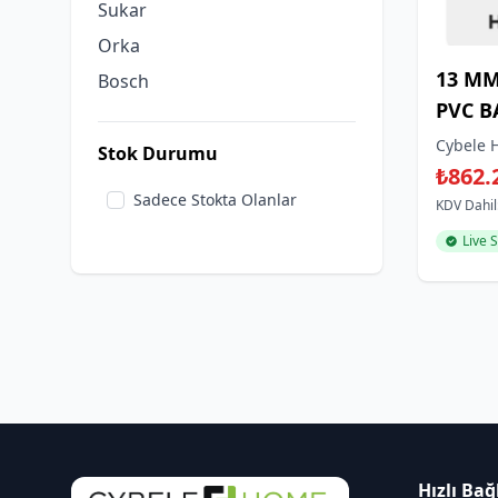
Sukar
Orka
13 MM
Bosch
PVC B
Cybele 
Stok Durumu
₺862.
Sadece Stokta Olanlar
KDV Dahil
Live S
Hızlı Bağ