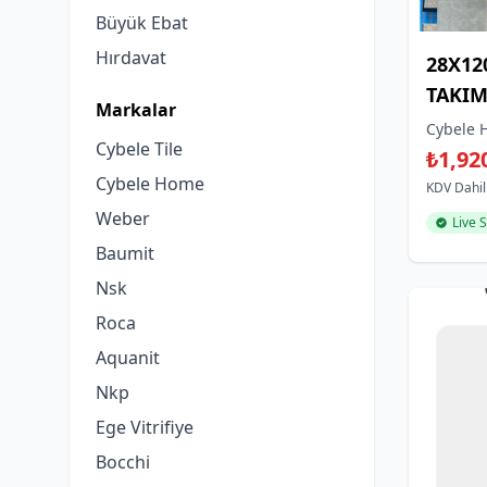
Büyük Ebat
Hırdavat
28X12
TAKIM
Markalar
dahıl
Cybele 
Cybele Tile
LIGHT
₺1,92
Cybele Home
KDV Dahil
Weber
Live 
Baumit
Nsk
Roca
Aquanit
Nkp
Ege Vitrifiye
Bocchi