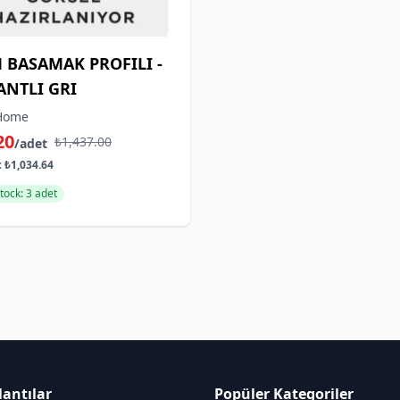
 BASAMAK PROFILI -
ANTLI GRI
Home
20
₺1,437.00
/adet
:
₺1,034.64
tock: 3 adet
lantılar
Popüler Kategoriler