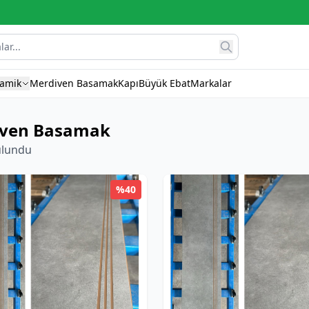
ramik
Merdiven Basamak
Kapı
Büyük Ebat
Markalar
iven Basamak
ulundu
%40