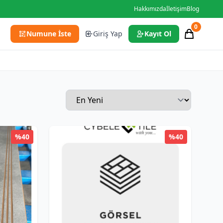
Hakkımızda
İletişim
Blog
0
Numune İste
Giriş Yap
Kayıt Ol
%40
%40