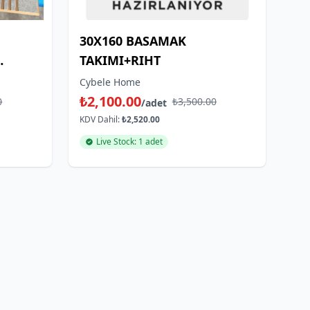
30X160 BASAMAK
TAKIMI+RIHT
O
Cybele Home
₺2,100.00
0
₺3,500.00
/adet
KDV Dahil:
₺2,520.00
Live Stock: 1 adet