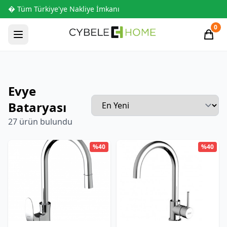
� Tüm Türkiye'ye Nakliye İmkanı
0
Evye
Bataryası
27 ürün bulundu
%40
%40