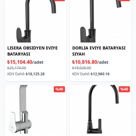
LISERA OBSIDYEN EVIYE
DORLIA EVIYE BATARYASI
BATARYASI
SIYAH
₺15,104.40
₺10,816.80
/adet
/adet
₺25,174.00
₺18,028.00
KDV Dahil:
₺18,125.28
KDV Dahil:
₺12,980.16
%40
%40