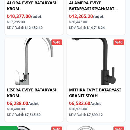
ALORA EVIYE BATARYASI
ALAMERA EVIYE
KROM
BATARYASI SIYAH(MAT
BOYALI)
₺10,377.00
₺12,265.20
/adet
/adet
₺17,295.00
₺20,442.00
KDV Dahil:
₺12,452.40
KDV Dahil:
₺14,718.24
%40
%40
LISERA EVIYE BATARYASI
MITHRA EVIYE BATARYASI
KROM
GRANIT SIYAH
₺6,288.00
₺6,582.60
/adet
/adet
₺10,480.00
₺10,971.00
KDV Dahil:
₺7,545.60
KDV Dahil:
₺7,899.12
%40
%40