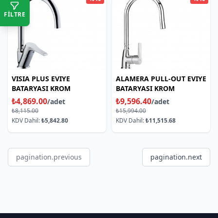
FİLTRE
VISIA PLUS EVIYE
ALAMERA PULL-OUT EVIYE
BATARYASI KROM
BATARYASI KROM
₺4,869.00
₺9,596.40
/adet
/adet
₺8,115.00
₺15,994.00
KDV Dahil:
₺5,842.80
KDV Dahil:
₺11,515.68
pagination.previous
pagination.next