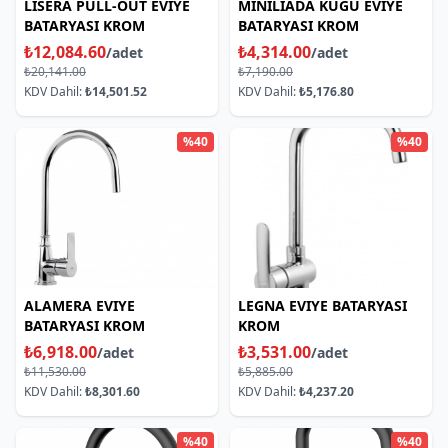
LISERA PULL-OUT EVIYE
MINILIADA KUGU EVIYE
BATARYASI KROM
BATARYASI KROM
₺12,084.60
₺4,314.00
/adet
/adet
₺20,141.00
₺7,190.00
KDV Dahil:
₺14,501.52
KDV Dahil:
₺5,176.80
%40
%40
ALAMERA EVIYE
LEGNA EVIYE BATARYASI
BATARYASI KROM
KROM
₺6,918.00
₺3,531.00
/adet
/adet
₺11,530.00
₺5,885.00
KDV Dahil:
₺8,301.60
KDV Dahil:
₺4,237.20
%40
%40