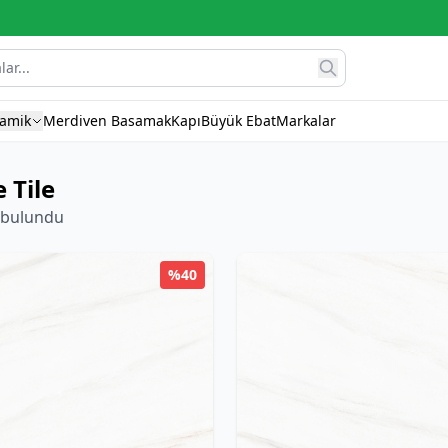
ramik
Merdiven Basamak
Kapı
Büyük Ebat
Markalar
 Tile
 bulundu
%40