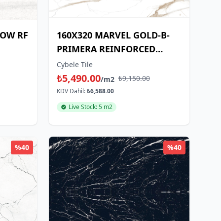
NOW RF
160X320 MARVEL GOLD-B-
PRIMERA REINFORCED
NATURAL
Cybele Tile
₺5,490.00
₺9,150.00
/m2
KDV Dahil:
₺6,588.00
Live Stock: 5 m2
%40
%40