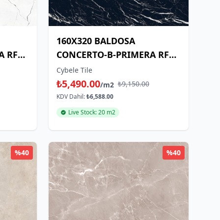
160X320 BALDOSA
A RF
CONCERTO-B-PRIMERA RF
NATURAL
Cybele Tile
₺5,490.00
₺9,150.00
/m2
KDV Dahil:
₺6,588.00
Live Stock: 20 m2
%40
%40