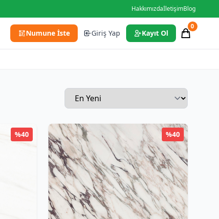
Hakkımızda
İletişim
Blog
0
Numune İste
Giriş Yap
Kayıt Ol
%40
%40