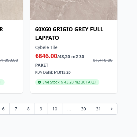
DR
60X60 GRIGIO GREY FULL
LAPPATO
Cybele Tile
₺846.00
/43,20 m2 30
₺1,090.00
₺1,410.00
PAKET
KDV Dahil:
₺1,015.20
ET
Live Stock: 9 43,20 m2 30 PAKET
6
7
8
9
10
...
30
31