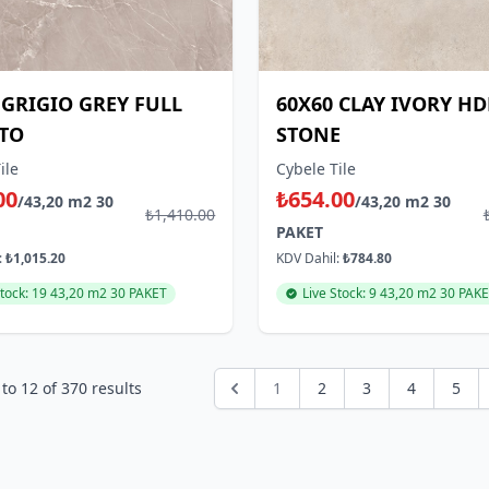
 GRIGIO GREY FULL
60X60 CLAY IVORY H
TO
STONE
ile
Cybele Tile
00
₺654.00
/43,20 m2 30
/43,20 m2 30
₺1,410.00
PAKET
:
₺1,015.20
KDV Dahil:
₺784.80
Stock: 19 43,20 m2 30 PAKET
Live Stock: 9 43,20 m2 30 PAK
to
12
of
370
results
1
2
3
4
5