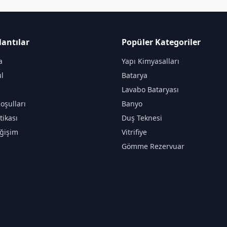
lantılar
Popüler Kategoriler
a
Yapı Kimyasalları
l
Batarya
Lavabo Bataryası
oşulları
Banyo
itikası
Duş Teknesi
ğişim
Vitrifiye
Gömme Rezervuar