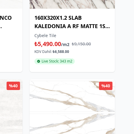
ANCO
160X320X1.2 SLAB
KALEDONIA A RF MATTE 1ST
CHOICE,
Cybele Tile
₺5,490.00
₺9,150.00
/m2
KDV Dahil:
₺6,588.00
Live Stock: 343 m2
%40
%40