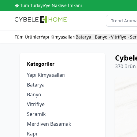
� Tüm Türkiye'ye Nakliye İmkanı
Tüm Ürünler
Yapı Kimyasalları
Batarya
Banyo
Vitrifiye
Se
Cybele
Kategoriler
370 ürün
Yapı Kimyasalları
Batarya
Banyo
Vitrifiye
Seramik
Merdiven Basamak
Kapı