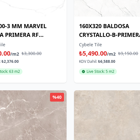
00-3 MM MARVEL
160X320 BALDOSA
A PRIMERA RF
CRYSTALLO-B-PRIMER
RAL
NATURAL
ile
Cybele Tile
0.00
₺5,490.00
₺3,300.00
₺9,150.00
/m2
/m2
:
₺2,376.00
KDV Dahil:
₺6,588.00
Stock: 63 m2
Live Stock: 5 m2
%40