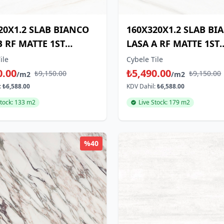
20X1.2 SLAB BIANCO
160X320X1.2 SLAB BI
B RF MATTE 1ST
LASA A RF MATTE 1ST
E
CHOICE
ile
Cybele Tile
0.00
₺5,490.00
₺9,150.00
₺9,150.00
/m2
/m2
:
₺6,588.00
KDV Dahil:
₺6,588.00
Stock: 133 m2
Live Stock: 179 m2
%40