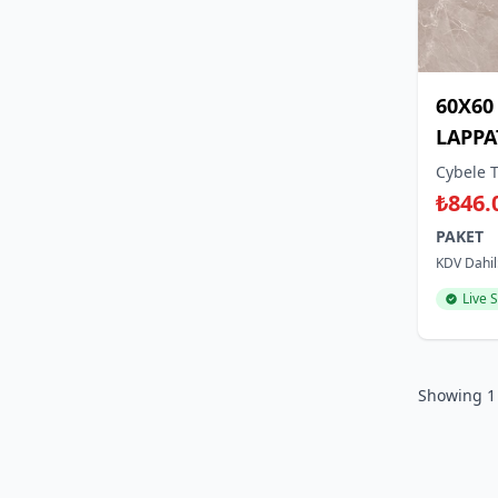
60X60
LAPPA
Cybele T
₺846.
PAKET
KDV Dahil
Live 
Showing
1