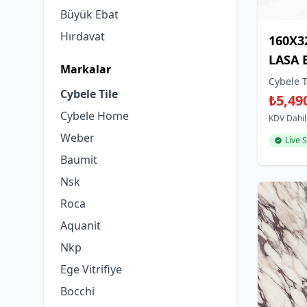
Büyük Ebat
Hırdavat
160X3
LASA 
Markalar
CHOIC
Cybele T
Cybele Tile
₺5,49
Cybele Home
KDV Dahil
Weber
Live 
Baumit
Nsk
Roca
Aquanit
Nkp
Ege Vitrifiye
Bocchi