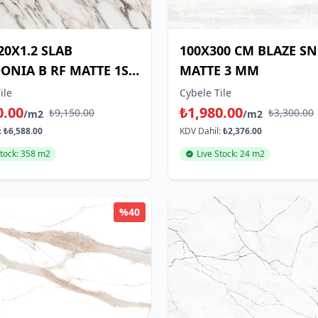
20X1.2 SLAB
100X300 CM BLAZE S
ONIA B RF MATTE 1ST
MATTE 3 MM
E
ile
Cybele Tile
0.00
₺1,980.00
₺9,150.00
₺3,300.00
/m2
/m2
:
₺6,588.00
KDV Dahil:
₺2,376.00
Stock: 358 m2
Live Stock: 24 m2
%40