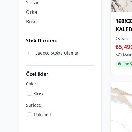
Sukar
Orka
160X3
Bosch
KALED
CHOIC
Cybele T
Stok Durumu
₺5,49
Sadece Stokta Olanlar
KDV Dahil
Live 
Özellikler
Color
Grey
Surface
Polished