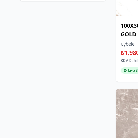
100X3
GOLD 
NATU
Cybele T
₺1,98
KDV Dahil
Live 