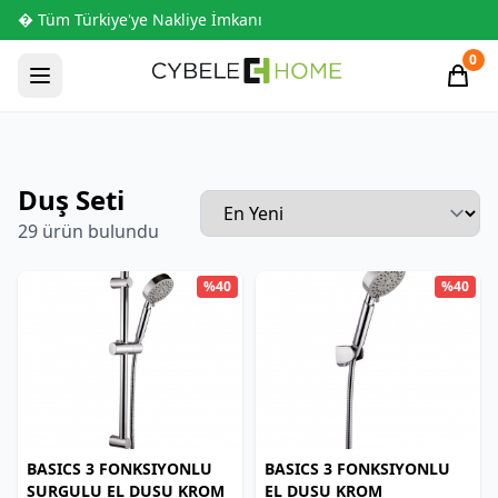
� Tüm Türkiye'ye Nakliye İmkanı
0
Duş Seti
29 ürün bulundu
%40
%40
BASICS 3 FONKSIYONLU
BASICS 3 FONKSIYONLU
SURGULU EL DUSU KROM
EL DUSU KROM