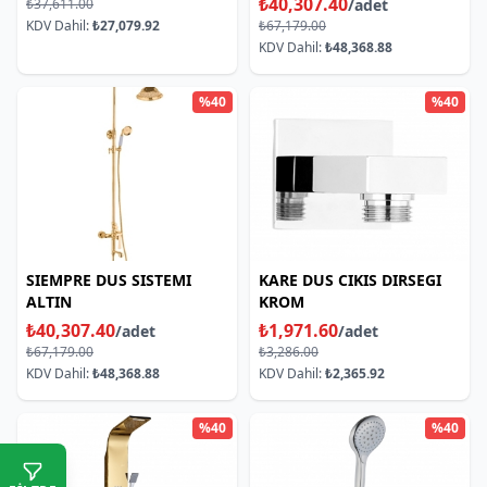
₺40,307.40
₺37,611.00
/adet
KDV Dahil:
₺27,079.92
₺67,179.00
KDV Dahil:
₺48,368.88
%40
%40
SIEMPRE DUS SISTEMI
KARE DUS CIKIS DIRSEGI
ALTIN
KROM
₺40,307.40
₺1,971.60
/adet
/adet
₺67,179.00
₺3,286.00
KDV Dahil:
₺48,368.88
KDV Dahil:
₺2,365.92
%40
%40