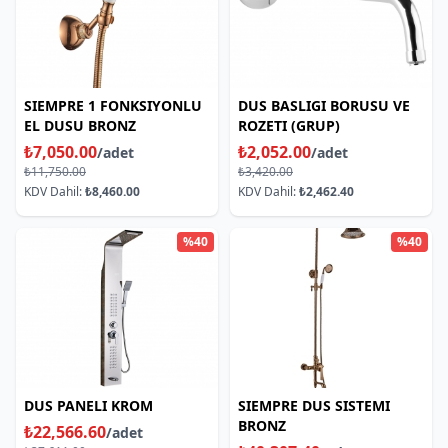
SIEMPRE 1 FONKSIYONLU
DUS BASLIGI BORUSU VE
EL DUSU BRONZ
ROZETI (GRUP)
₺7,050.00
₺2,052.00
/adet
/adet
₺11,750.00
₺3,420.00
KDV Dahil:
₺8,460.00
KDV Dahil:
₺2,462.40
%40
%40
DUS PANELI KROM
SIEMPRE DUS SISTEMI
BRONZ
₺22,566.60
/adet