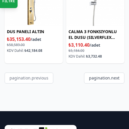
FİLTRE
DUS PANELI ALTIN
CALMA 3 FONKSIYONLU
EL DUSU (SILVERFLEX
₺35,153.40
/adet
HOR.)KROM
₺3,110.40
₺58,589.00
/adet
KDV Dahil:
₺42,184.08
₺5,184.00
KDV Dahil:
₺3,732.48
pagination.previous
pagination.next