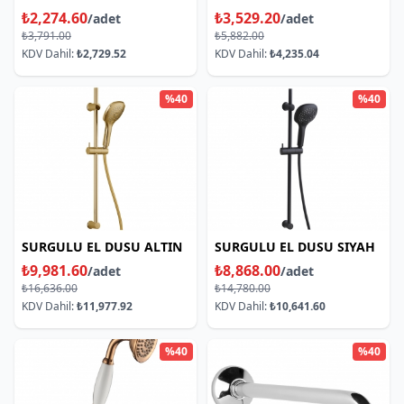
₺2,274.60
₺3,529.20
/adet
/adet
₺3,791.00
₺5,882.00
KDV Dahil:
₺2,729.52
KDV Dahil:
₺4,235.04
%40
%40
SURGULU EL DUSU ALTIN
SURGULU EL DUSU SIYAH
₺9,981.60
₺8,868.00
/adet
/adet
₺16,636.00
₺14,780.00
KDV Dahil:
₺11,977.92
KDV Dahil:
₺10,641.60
%40
%40