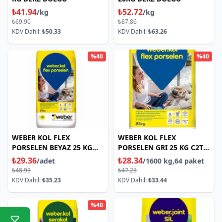
₺41.94
₺52.72
/kg
/kg
₺69.90
₺87.86
KDV Dahil:
₺50.33
KDV Dahil:
₺63.26
%40
%40
WEBER KOL FLEX
WEBER KOL FLEX
PORSELEN BEYAZ 25 KG
PORSELEN GRI 25 KG C2TE
C2TE YAPISTIRI
YAPISTIRICI
₺29.36
₺28.34
/adet
/1600 kg,64 paket
₺48.93
₺47.23
KDV Dahil:
₺35.23
KDV Dahil:
₺33.44
%40