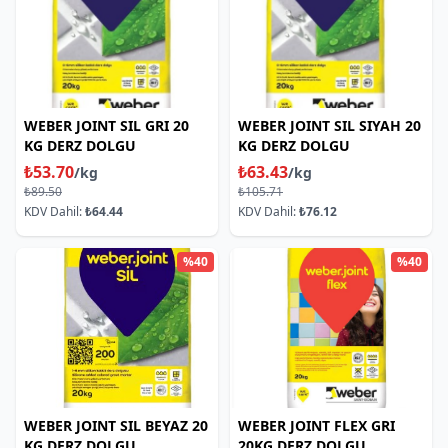
WEBER JOINT SIL GRI 20
WEBER JOINT SIL SIYAH 20
KG DERZ DOLGU
KG DERZ DOLGU
₺53.70
₺63.43
/kg
/kg
₺89.50
₺105.71
KDV Dahil:
₺64.44
KDV Dahil:
₺76.12
%40
%40
WEBER JOINT SIL BEYAZ 20
WEBER JOINT FLEX GRI
KG DERZ DOLGU
20KG DERZ DOLGU