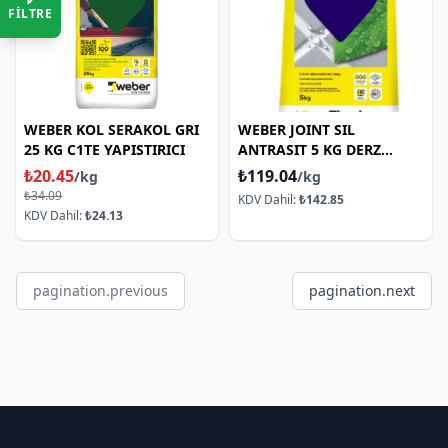
FİLTRE
WEBER KOL SERAKOL GRI
WEBER JOINT SIL
25 KG C1TE YAPISTIRICI
ANTRASIT 5 KG DERZ
DOLGU
₺20.45
₺119.04
/kg
/kg
₺34.09
KDV Dahil:
₺142.85
KDV Dahil:
₺24.13
pagination.previous
pagination.next