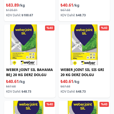
DOLGU
₺83.89
₺40.61
/kg
/kg
₺139.81
₺67.68
KDV Dahil:
₺100.67
KDV Dahil:
₺48.73
%40
%40
WEBER JOINT SIL BAHAMA
WEBER JOINT SIL SIS GRI
BEJ 20 KG DERZ DOLGU
20 KG DERZ DOLGU
₺40.61
₺40.61
/kg
/kg
₺67.68
₺67.68
KDV Dahil:
₺48.73
KDV Dahil:
₺48.73
%40
%40