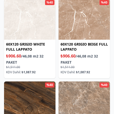
%40
%40
60X120 GRIGIO WHITE
60X120 GRIGIO BEIGE FULL
FULL LAPPATO
LAPPATO
₺906.60
₺906.60
/46,08 m2 32
/46,08 m2 32
PAKET
PAKET
₺1,511.00
₺1,511.00
KDV Dahil:
₺1,087.92
KDV Dahil:
₺1,087.92
%40
%40