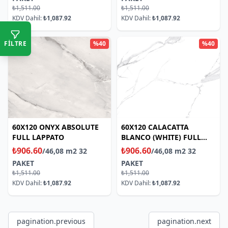
₺1,511.00
₺1,511.00
KDV Dahil:
₺1,087.92
KDV Dahil:
₺1,087.92
FİLTRE
%40
%40
60X120 ONYX ABSOLUTE
60X120 CALACATTA
FULL LAPPATO
BLANCO (WHITE) FULL
LAPPATO
₺906.60
₺906.60
/46,08 m2 32
/46,08 m2 32
PAKET
PAKET
₺1,511.00
₺1,511.00
KDV Dahil:
₺1,087.92
KDV Dahil:
₺1,087.92
pagination.previous
pagination.next