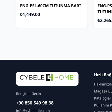
ENG.PSL.60CM TUTUNMA BARI
ENG.P
TUTUN
₺1,449.00
₺2,265
Hızlı Bağ
Hakkımızd
Mağaza Bu
İletişime Geçin
Kataloglar
+90 850 549 98 38
Kullanım K
info@cybeletile.com