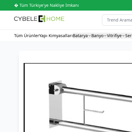
� Tüm Türkiye'ye Nakliye İmkanı
Tüm Ürünler
Yapı Kimyasalları
Batarya
Banyo
Vitrifiye
Se