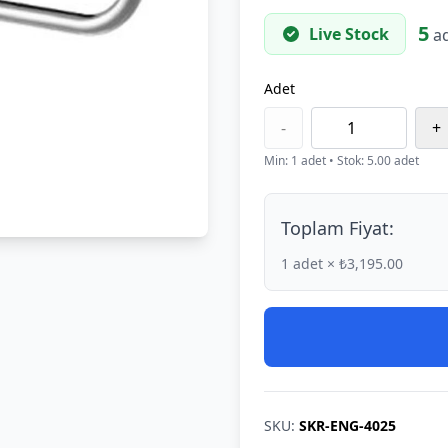
5
Live Stock
ad
Adet
-
+
Min:
1
adet
• Stok: 5.00 adet
Toplam Fiyat:
1
adet × ₺3,195.00
SKU:
SKR-ENG-4025