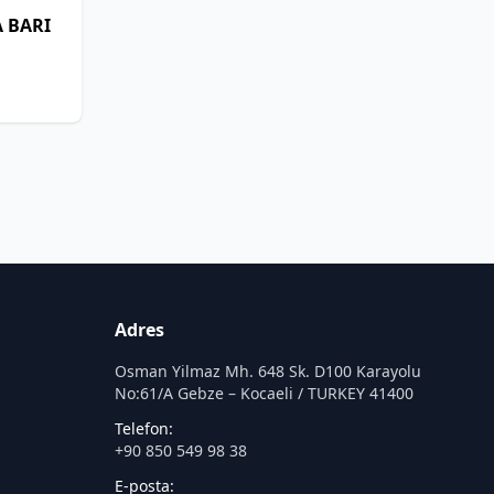
 BARI
Adres
Osman Yilmaz Mh. 648 Sk. D100 Karayolu
No:61/A Gebze – Kocaeli / TURKEY 41400
Telefon:
+90 850 549 98 38
E-posta: