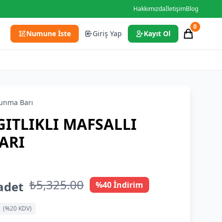
Hakkımızda
İletişim
Blog
0
Numune İste
Giriş Yap
Kayıt Ol
unma Barı
GITLIKLI MAFSALLI
ARI
₺5,325.00
adet
%40 İndirim
(%20 KDV)