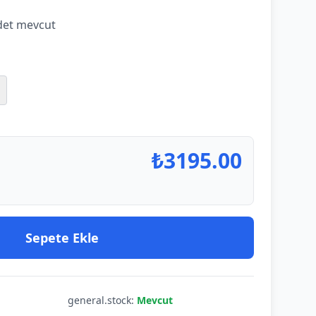
et mevcut
₺
3195.00
Sepete Ekle
general.stock:
Mevcut