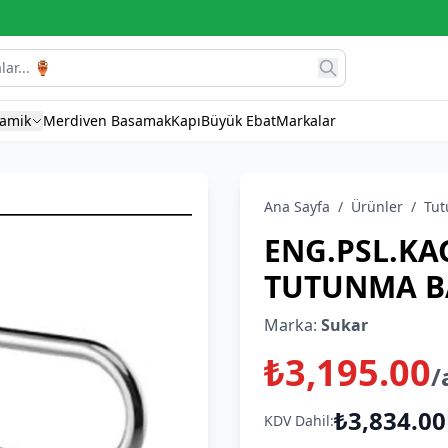
ramik
Merdiven Basamak
Kapı
Büyük Ebat
Markalar
Ana Sayfa
/
Ürünler
/
Tut
ENG.PSL.KA
TUTUNMA B
Marka:
Sukar
₺3,195.00
/
₺3,834.00
KDV Dahil: