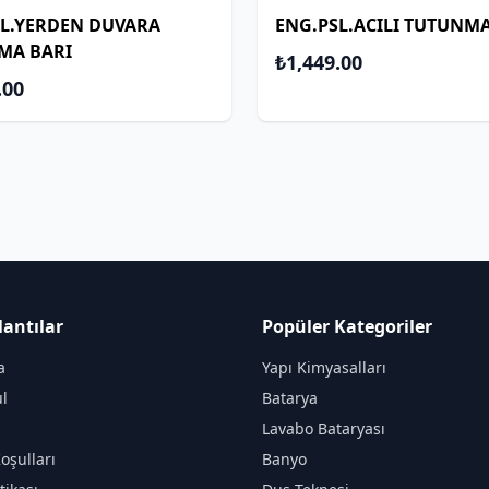
SL.YERDEN DUVARA
ENG.PSL.ACILI TUTUNMA
MA BARI
₺1,449.00
.00
lantılar
Popüler Kategoriler
a
Yapı Kimyasalları
l
Batarya
Lavabo Bataryası
oşulları
Banyo