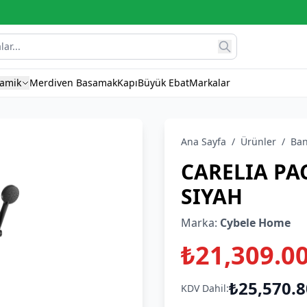
ramik
Merdiven Basamak
Kapı
Büyük Ebat
Markalar
Ana Sayfa
/
Ürünler
/
Ba
CARELIA PA
SIYAH
Marka:
Cybele Home
₺21,309.0
₺25,570.8
KDV Dahil: