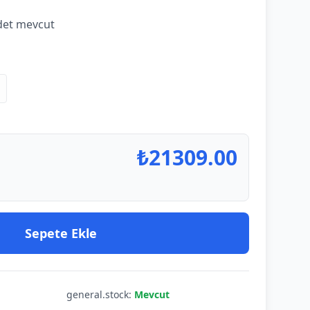
et mevcut
₺
21309.00
Sepete Ekle
general.stock:
Mevcut