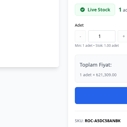
1
Live Stock
ad
Adet
-
+
Min:
1
adet
• Stok: 1.00 adet
Toplam Fiyat:
1
adet × ₺21,309.00
SKU:
ROC-A5DC58ANBK