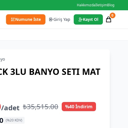
Hakkımızda
İletişim
Blog
0
Numune İste
Giriş Yap
Kayıt Ol
nyo
CK 3LU BANYO SETI MAT
0
₺35,515.00
/adet
%40 İndirim
0
(%20 KDV)