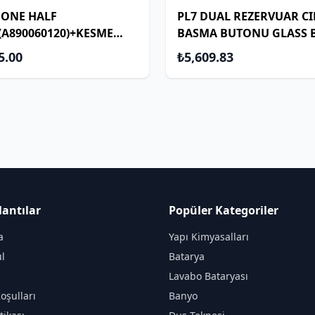
 ONE HALF
PL7 DUAL REZERVUAR CI
A890060120)+KESME
BASMA BUTONU GLASS 
A5251685B)+AC4 MAT
5.00
₺5,609.83
A8901750006)
lantılar
Popüler Kategoriler
a
Yapı Kimyasalları
l
Batarya
Lavabo Bataryası
oşulları
Banyo