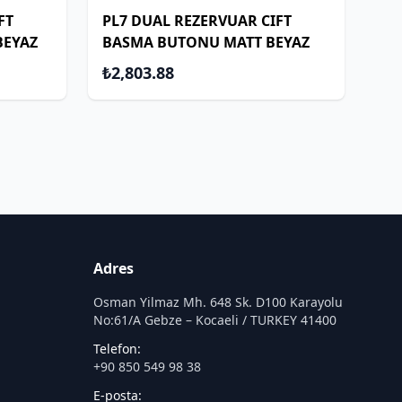
FT
PL7 DUAL REZERVUAR CIFT
BEYAZ
BASMA BUTONU MATT BEYAZ
₺2,803.88
Adres
Osman Yilmaz Mh. 648 Sk. D100 Karayolu
No:61/A Gebze – Kocaeli / TURKEY 41400
Telefon:
+90 850 549 98 38
E-posta: