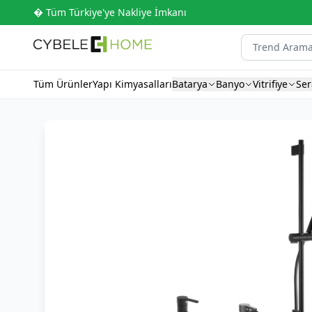
� Tüm Türkiye'ye Nakliye İmkanı
Tüm Ürünler
Yapı Kimyasalları
Batarya
Banyo
Vitrifiye
Se