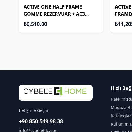
ACTIVE ONE HALF FRAME
ACTIVE
GOMME REZERVUAR + AC3
FRAME(
KROM + KESME VALFI
VALFI(
₺6,510.00
₺11,20
SIYAH(
Hızlı Bağ
Hakkımızd
Mağaza Bu
İletişime Geçin
Kataloglar
+90 850 549 98 38
Kullanım K
info@cybeletile.com