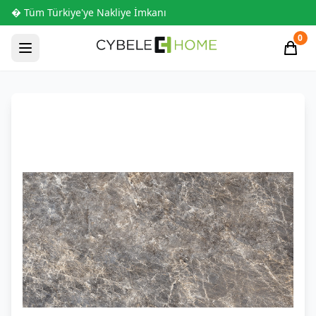
� Tüm Türkiye'ye Nakliye İmkanı
0