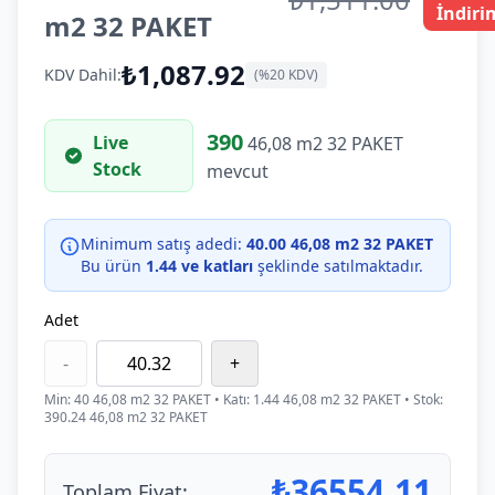
İndiri
m2 32 PAKET
₺1,087.92
KDV Dahil:
(%20 KDV)
390
Live
46,08 m2 32 PAKET
Stock
mevcut
Minimum satış adedi:
40.00 46,08 m2 32 PAKET
Bu ürün
1.44 ve katları
şeklinde satılmaktadır.
Adet
-
+
Min:
40
46,08 m2 32 PAKET
• Katı:
1.44
46,08 m2 32 PAKET
• Stok:
390.24 46,08 m2 32 PAKET
₺
36554.11
Toplam Fiyat: