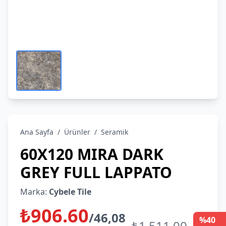
Ana Sayfa
/
Ürünler
/
Seramik
60X120 MIRA DARK
GREY FULL LAPPATO
Marka:
Cybele Tile
₺906.60
/46,08
%40
₺1,511.00