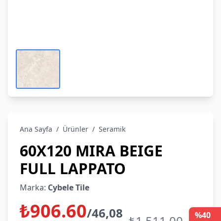
Ana Sayfa
/
Ürünler
/
Seramik
60X120 MIRA BEIGE
FULL LAPPATO
Marka:
Cybele Tile
₺906.60
/46,08
%40
₺1,511.00