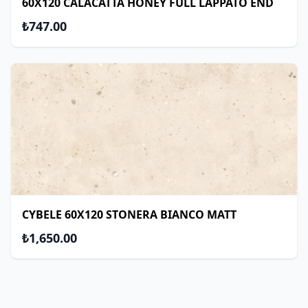
60X120 CALACATTA HONEY FULL LAPPATO END
₺747.00
CYBELE 60X120 STONERA BIANCO MATT
₺1,650.00