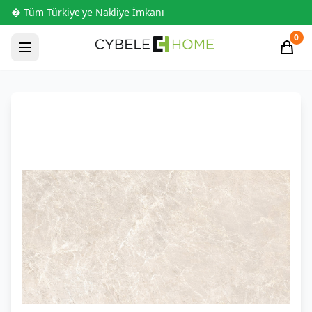
� Tüm Türkiye'ye Nakliye İmkanı
0