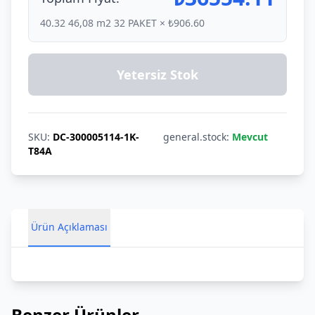
40.32
46,08 m2 32 PAKET × ₺906.60
Yetersiz Stok
SKU:
DC-300005114-1K-
general.stock:
Mevcut
T84A
Ürün Açıklaması
Benzer Ürünler